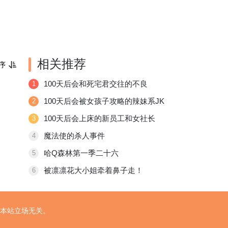
相关推荐
序
100天后会和死宅君交往的不良
1
100天后会被女孩子攻略的辣妹系JK
2
100天后会上床的新员工和女社长
3
魔法使的杀人事件
4
哈Q森林第一季二十六
5
被凛凛花大小姐牵着鼻子走！
6
本站立场无关。