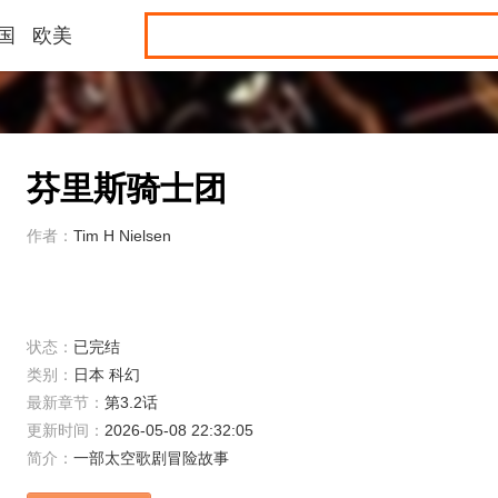
国
欧美
芬里斯骑士团
作者：
Tim H Nielsen
状态：
已完结
类别：
日本
科幻
最新章节：
第3.2话
更新时间：
2026-05-08 22:32:05
简介：
一部太空歌剧冒险故事