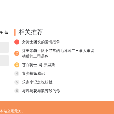
相关推荐
序
女骑士团长的爱情战争
1
芬里尔骑士队不寻常的毛茸茸二三事人事调
2
动后的上司是狗
苍白骑士-冯·弗里斯
3
青少棒扬威记
4
乐家小记之吃核桃
5
与蝶与花与紫苑般的你
6
本站立场无关。