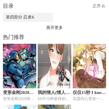
目录
正序
第四部分 忍者K
展开更多
热门推荐
变形金刚2020情
我的情人(情人节
仅仅15秒 I know
变形金刚2020情人
Mr中30种多样的情
花霞内心里有一个
人节特刊
特刊)
I'm falling
节特刊漫画简介欢
人节约会请亲自享
喜欢的人，但却是