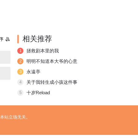
相关推荐
序
拯救剧本里的我
1
明明不知道本大爷的心意
2
永遠亭
3
关于我转生成小孩这件事
4
十岁Reload
5
本站立场无关。