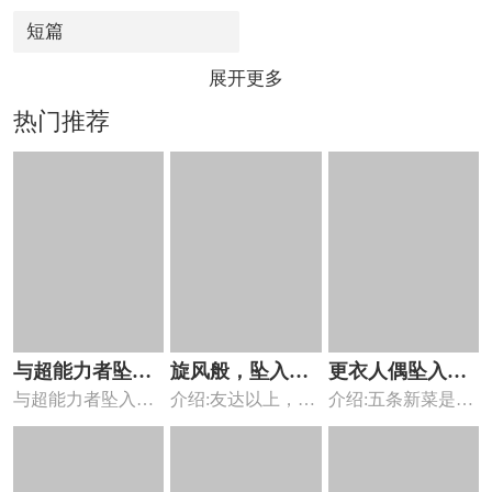
短篇
展开更多
热门推荐
与超能力者坠入
旋风般，坠入爱
更衣人偶坠入爱
与超能力者坠入爱
介绍:友达以上，恋
介绍:五条新菜是一
爱河
河的两人
河
河漫画 ，很久以
人未满。 电波流
名以制作雏人偶脸
前，有一...
转，暧...
部的「...