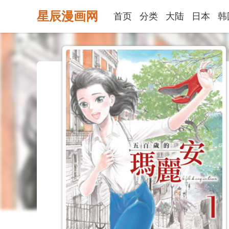
星辰漫画网
首页
分类
大陆
日本
韩