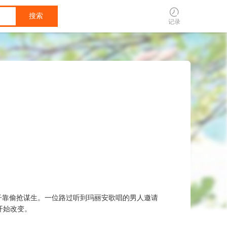
搜索
记录
孩子靠偷抢谋生。一位路过听到玛丽安歌唱的男人邀请
开始改变。