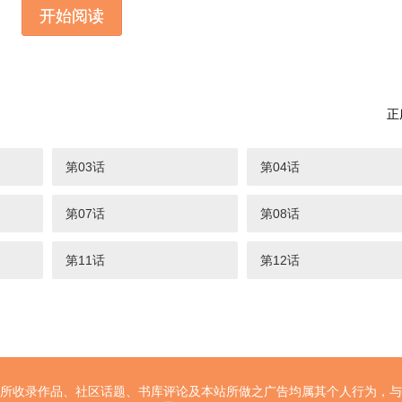
开始阅读
正
第03话
第04话
第07话
第08话
第11话
第12话
所收录作品、社区话题、书库评论及本站所做之广告均属其个人行为，与