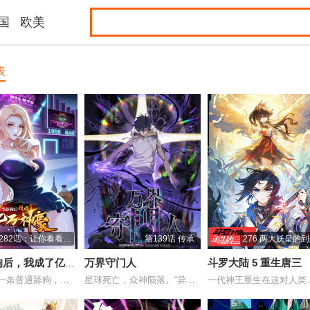
国
欧美
表
282话：让你看看什
第139话 传承
276 两大妖皇的
么才是实力
狗后，我成了亿万
万界守门人
斗罗大陆 5 重生唐三
林新本是一条普通舔狗，被甩后获得神豪系统...
星球死亡，众神陨落。“异常”与“灾祸”入...
一代神王重生在这