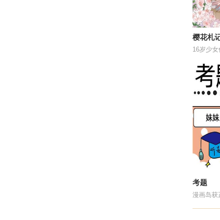
樱花札
考题