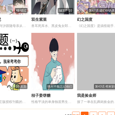
48 错过
[破]EP-10
第47话 虚幻中的
记
双生紫菜
幻之国度
16岁少女何汐跟随母亲从大陆辗转到香港中...
兽耳死库水、黑皮兔女郎。故事讲述两个被天...
《幻之国度》是搞
10 太后
绝对不能忘记他们
第43话 棺材
桔子姜饼糖
我是捡金师
漫画岛获正版授权刊载的幽默、搞笑类小漫画...
性格平淡的单身独居男生姜饼与一只突然闯入...
接了一单在乱葬岗