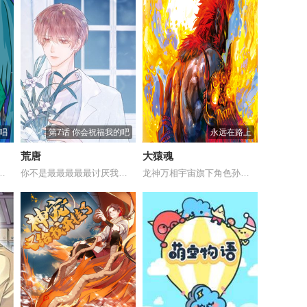
吟唱
第7话 你会祝福我的吧
永远在路上
荒唐
大猿魂
就是一颗参天大树，每一个...
你不是最最最最最讨厌我吗？谁说的？我，最...
龙神万相宇宙旗下角色孙悟空独立故事，讲述...