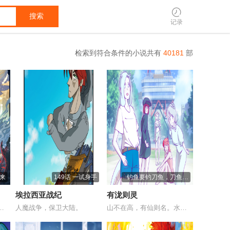
搜索
记录
检索到符合条件的小说共有
40181
部
到来
149话 一试身手
钓鱼要钓刀鱼，刀鱼要
到岛上钓
埃拉西亚战纪
有泷则灵
对人类并不友好的妖精大陆...
人魔战争，保卫大陆。
山不在高，有仙则名。水不在深，有泷则灵。...