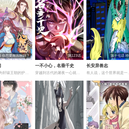
76 你想要南宫秋玥？
第123话
第十七话 
门
一不小心，名垂千史
长安异兽志
意外穿越为轩辕王朝的护国夫人，拥有了“三...
穿越到古代的屠夜一心就想作死灭国从而回到...
有人说，这个世界