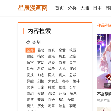
星辰漫画网
首页
分类
大陆
日本
韩
作品列
内容检索
类别
全部
霸总
修真
恋爱
校园
冒险
搞笑
生活
热血
架空
后宫
玄幻
悬疑
恐怖
灵异
动作
科幻
战争
古风
穿越
竞技
励志
同人
真人
总裁
异能
剧情
大女主
都市
格斗
第
武侠
日常
纯爱
推理
少年
奇幻
短篇
ABO
运动
萌系
不当舔
爆笑
蔷薇
百合
BG
爱情
神豪
魔法
历史
宅系
治愈
职场