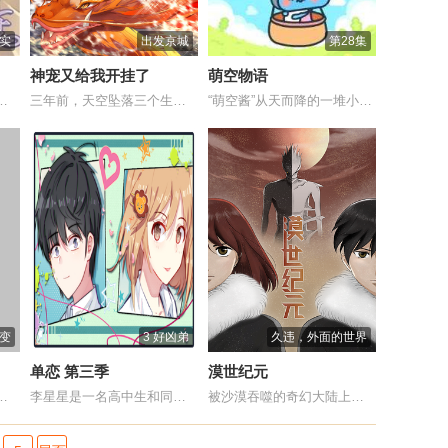
真实
出发京城
第28集
神宠又给我开挂了
萌空物语
怪能手陈岚为青少年量身打...
三年前，天空坠落三个生灵。西岭秦王得其一...
“萌空酱”从天而降的一堆小萌物聪明伶俐又...
剧变
3 好凶弟
久违，外面的世界
单恋 第三季
漠世纪元
捡金的生意，棺材打开，不...
李星星是一名高中生和同班同学赵小菲表面很...
被沙漠吞噬的奇幻大陆上，荒漠小部落过着平...