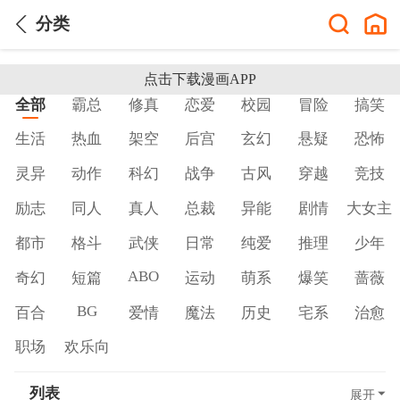
分类
点击下载漫画APP
全部
霸总
修真
恋爱
校园
冒险
搞笑
生活
热血
架空
后宫
玄幻
悬疑
恐怖
灵异
动作
科幻
战争
古风
穿越
竞技
励志
同人
真人
总裁
异能
剧情
大女主
都市
格斗
武侠
日常
纯爱
推理
少年
ABO
奇幻
短篇
运动
萌系
爆笑
蔷薇
BG
百合
爱情
魔法
历史
宅系
治愈
职场
欢乐向
列表
展开