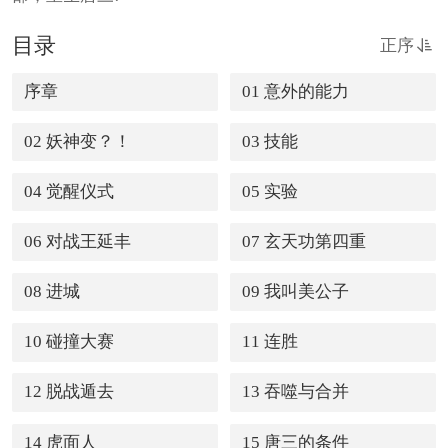
目录
正序
序章
01 意外的能力
02 妖神变？！
03 技能
04 觉醒仪式
05 实验
06 对战王延丰
07 玄天功第四重
08 进城
09 我叫美公子
10 碰撞大赛
11 连胜
12 脱战遁去
13 吞噬与合并
14 虎面人
15 唐三的条件