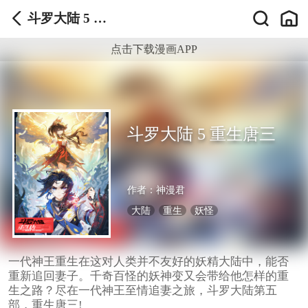
斗罗大陆 5 重
生唐三
点击下载漫画APP
斗罗大陆 5 重生唐三
作者：
神漫君
大陆
重生
妖怪
一代神王重生在这对人类并不友好的妖精大陆中，能否
重新追回妻子。千奇百怪的妖神变又会带给他怎样的重
生之路？尽在一代神王至情追妻之旅，斗罗大陆第五
部，重生唐三!