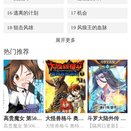
16 逃离的计划
17 机会
18 狙击风雄
19 风狼王的血脉
展开更多
热门推荐
高贵魔女 第506
大怪兽格斗 奥特
斗罗大陆外传 唐
高贵魔女 第506统
大怪兽格斗 奥特冒
【隔周日更新】被
统合战斗航空团
冒险游戏
门英雄传