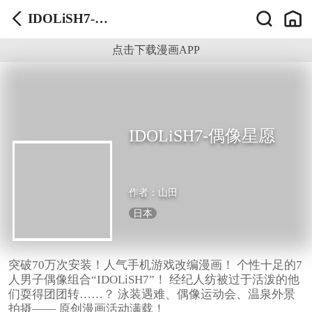
IDOLiSH7-偶
像星愿
点击下载漫画APP
IDOLiSH7-偶像星愿
作者：
山田
日本
突破70万次安装！人气手机游戏改编漫画！ 个性十足的7
人男子偶像组合“IDOLiSH7”！ 经纪人纺被过于活泼的他
们耍得团团转……？ 泳装遇难、偶像运动会、温泉外景
拍摄—— 原创漫画活动满载！