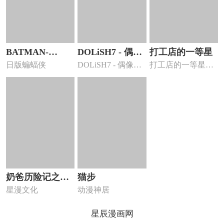
BATMAN-
DOLiSH7 - 偶像
打工店的一等星
日版蝙蝠侠
DOLiSH7 - 偶像星
打工店的一等星漫
CHILD_OF-
星愿 向流星许愿
愿 向流星许愿...
画 ，要是有谁还敢
DREAMS
欺负你...
奶爸历险记之请
猫步
星漫文化
动漫神居
安静
星辰漫画网