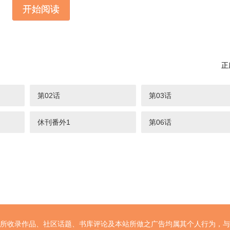
开始阅读
正
第02话
第03话
休刊番外1
第06话
所收录作品、社区话题、书库评论及本站所做之广告均属其个人行为，与