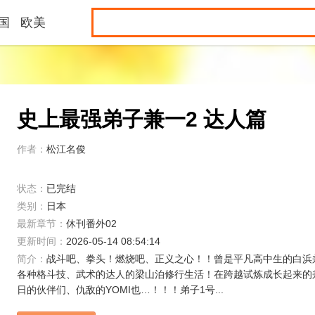
国
欧美
史上最强弟子兼一2 达人篇
作者：
松江名俊
状态：
已完结
类别：
日本
最新章节：
休刊番外02
更新时间：
2026-05-14 08:54:14
简介：
战斗吧、拳头！燃烧吧、正义之心！！曾是平凡高中生的白浜
各种格斗技、武术的达人的梁山泊修行生活！在跨越试炼成长起来的
日的伙伴们、仇敌的YOMI也…！！！弟子1号...