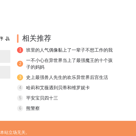
相关推荐
序
班里的人气偶像黏上了一辈子不想工作的我
1
一不小心在异世界当上了最强魔王的十个孩
2
子的妈妈
史上最强兽人先生的欢乐异世界后宫生活
3
哈莉和艾薇遇到贝蒂和维罗妮卡
4
平安宝贝四十三
5
熊警察
6
本站立场无关。