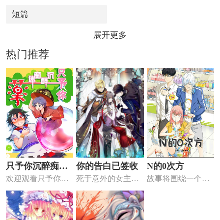
短篇
展开更多
热门推荐
只予你沉醉痴迷
你的告白已签收
N的0次方
欢迎观看只予你沉
死于意外的女主穿
故事将围绕一个叫
的药
醉痴迷的药
越到异世界濒死的
蛋幕的手机应用展
小乞丐身...
开，猎奇...