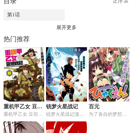
目录
正序
第1话
展开更多
热门推荐
重机甲乙女 豆坦
铳梦火星战记
百元
重机甲乙女 豆坦战
铳梦火星战记漫画
为了各自的梦想，
战记
记漫画 ，少女们领
简介人气大作铳梦
百和元在存钱，但
导的...
的终章于...
是，花钱...