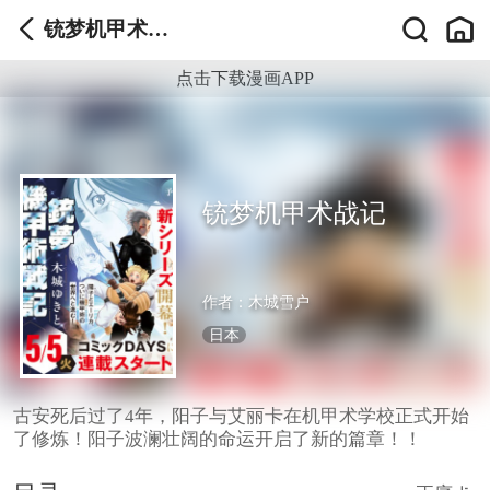
铳梦机甲术战
记
点击下载漫画APP
铳梦机甲术战记
作者：
木城雪户
日本
古安死后过了4年，阳子与艾丽卡在机甲术学校正式开始
了修炼！阳子波澜壮阔的命运开启了新的篇章！！