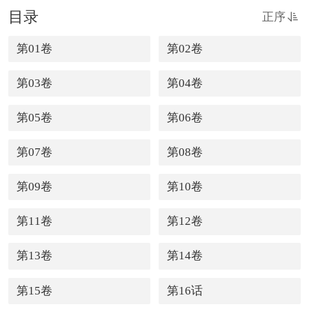
目录
正序
第01卷
第02卷
第03卷
第04卷
第05卷
第06卷
第07卷
第08卷
第09卷
第10卷
第11卷
第12卷
第13卷
第14卷
第15卷
第16话