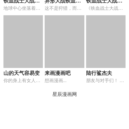
铁血战士大战人
异形大战铁血战
铁血战士大战机
地球中心坐落着佩
这不是狩猎，而是
《铁血战士大战机
猿泰山地心之战
士战争
器斗士马格纳斯
卢西达，这片世界
“战争”。在被卷入
器人战士马格努
最后的原...
外星...
斯》（又名...
山的天气容易变
来画漫画吧
陆行鲨杰夫
你的身上有女人的
想画漫画...
朋友与对手们！ 在
味道，诹访子如此
《漫威争锋》中一
对神奈子...
战成名...
星辰漫画网