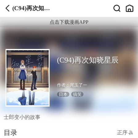
(C94)再次知晓
星辰
点击下载漫画APP
(C94)再次知晓星辰
作者：
尾玉了一
日本
搞笑
士郎变小的故事
目录
正序