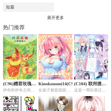
短篇
展开更多
热门推荐
(C96)赠君玫瑰-
Kinokonomi14(C98)
(C104) 联邦搜查
伊布和伊布之间的
女孩子都是甜甜的
这是一周目基沃托
再录集-
部——奇迹再现
CP向小故事。
香香的!
斯的故事，联邦会
长能否力...