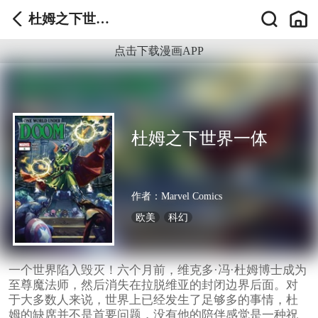
杜姆之下世界
一体
点击下载漫画APP
杜姆之下世界一体
作者：
Marvel Comics
欧美
科幻
一个世界陷入毁灭！六个月前，维克多·冯·杜姆博士成为
至尊魔法师，然后消失在拉脱维亚的封闭边界后面。对
于大多数人来说，世界上已经发生了足够多的事情，杜
姆的缺席并不是首要问题，没有他的陪伴感觉是一种祝