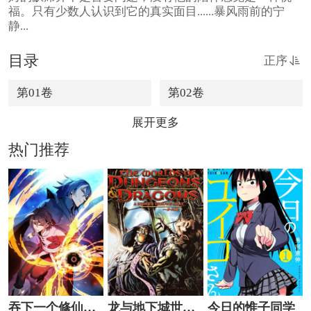
福。只有少数人认识到它的真实面目......暴风雨前的宁
静...
目录
正序
第01卷
第02卷
展开更多
热门推荐
吞下一个修仙世
龙与地下城世界
今日的惟子同学