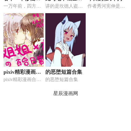
一万年前，四方神
讲的是坎德人盗贼
作者秀河宪伸是在
界
故事集 一步之遥
域第一人萧天帝遭
泰索何夫·柏伏特发
2011年春季四季赏
兄弟背叛...
现了一...
（月...
pixiv精彩漫画合
的恶堕短篇合集
pixiv精彩漫画合集
的恶堕短篇合集
集
漫画 ，来源自p站...
星辰漫画网