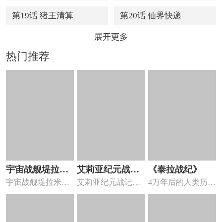
第19话 猪王清算
第20话 仙界快递
展开更多
热门推荐
宇宙战舰堤拉米
艾莉亚纪元战记
《泰拉战纪》
宇宙战舰堤拉米斯
艾莉亚纪元战记艺
4万年后的人类历尽
斯
艺术设定集
漫画 ，宇宙战舰堤
术设定集漫画 ，
浮沉，建立了横跨
拉米斯...
《艾莉亚...
银河的...