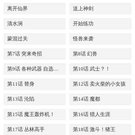
离开仙界
送上神剑
清水涧
开始练功
蒙混过关
怪兽来袭
第7话 突来奇招
第8话 幻兽
第9话 各种武器 自选一
第10话 武士？！
把
第11话 替身
第12话 卖火柴的小女孩
第13话 沦陷
第14话 魔都
第15话 魔王轰炸机！
第16话 猎人生涯
第17话 丛林高手
第18话 激斗！猪王