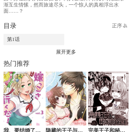
渐互生情愫，然而旅途尽头，一个惊人的真相浮出水
面……？
目录
正序
第1话
展开更多
热门推荐
我、要结婚了！
隐藏的王子与秘
完美王子和秘密