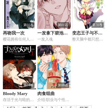
第01卷
第01话
第01卷
再吻我一次
一发拿下碧池前
变态王子与不笑
樱花拥有任何人只
一发入魂
整天脑中都只想着
辈方法
猫-轻小说版
要望一眼就会为之
女孩子的衡寺阳
倾倒的美...
人，被田径...
第04卷
第08话
Bloody Mary
肉食组曲
存活于光与暗的夹
介绍:职业与个性各
缝中，孤独且饥渴
不相同的三人——