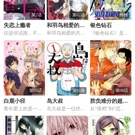
第2话
第02话
外传
失恋上瘾者
和羽鸟相爱的共
银色钻石
仅提供试阅，不会
和羽鸟相爱的共享
《银色钻石》是杉
享空间
上传结局，谨慎入
空间
浦志保继《冰之魔
坑。 如...
物语》后...
第05话
第01卷
第06话
白鹿小径
岛大叔
胜负难分的超高
青年爱上的是一头
岛大叔是一位经验
从“搭档”到“恋
速弹丸
美丽的……鹿！？
老道的超商大夜班
人”的道路……意外
员工。常...
的艰难...