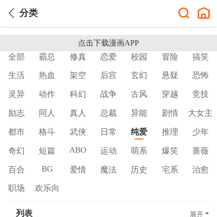
分类
点击下载漫画APP
全部
霸总
修真
恋爱
校园
冒险
搞笑
生活
热血
架空
后宫
玄幻
悬疑
恐怖
灵异
动作
科幻
战争
古风
穿越
竞技
励志
同人
真人
总裁
异能
剧情
大女主
都市
格斗
武侠
日常
纯爱
推理
少年
ABO
奇幻
短篇
运动
萌系
爆笑
蔷薇
BG
百合
爱情
魔法
历史
宅系
治愈
职场
欢乐向
列表
展开