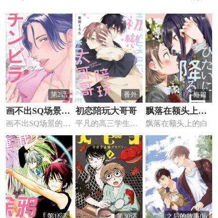
第2话
番外
短篇
画不出SQ场景的
初恋陪玩大哥哥
飘落在额头上的
画不出SQ场景的漫
平凡的高三学生充
飘落在额头上的白
漫画家靠小混混
白
画家靠小混混助手
辉每天必做的事，
助手想办法解决
想办法...
就是放学...
第16话
第30话
之后的故事06