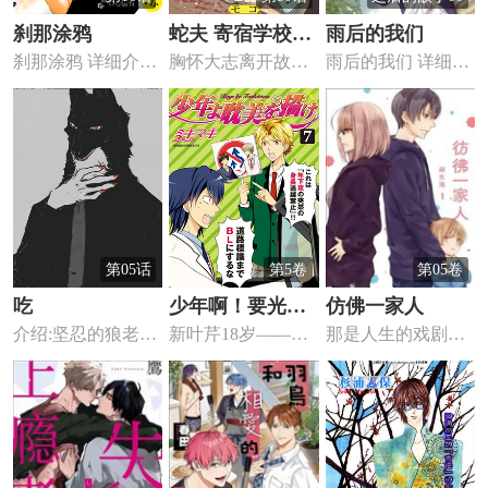
刹那涂鸦
蛇夫 寄宿学校人
雨后的我们
刹那涂鸦 详细介绍
胸怀大志离开故
雨后的我们 详细介
外日记
刹那涂鸦漫画 ，目
乡、来到寄宿学校
绍 雨后的我们漫画
标...
展开新生活...
，...
第05话
第5卷
第05卷
吃
少年啊！要光耀
仿佛一家人
介绍:坚忍的狼老师
新叶芹18岁——容
那是人生的戏剧性
耽美
有个不可告人的癖
貌端正、眉清目
变化…恋人愁人将
好……...
秀。曾让...
两名少年...