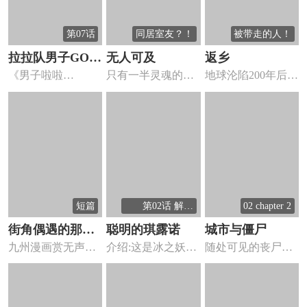
第07话
同居室友？！
被带走的人！
拉拉队男子GO
无人可及
返乡
《男子啦啦
只有一半灵魂的
地球沦陷200年后，
BREAKERS
队！！》是由日本
你，那还是你吗？
一名少年和他的伙
小说家朝井辽创...
拥有完整灵...
伴为...
短篇
第02话 解放
02 chapter 2
吧！红魔馆的妖
街角偶遇的那对
聪明的琪露诺
城市与僵尸
精们
九州漫画赏无声部
介绍:这是冰之妖精
随处可见的丧尸题
男女
门，准优秀赏。
获得思考能力后的
材漫画，主角是高
故事
一学生