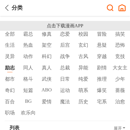
分类
点击下载漫画APP
全部
霸总
修真
恋爱
校园
冒险
搞笑
生活
热血
架空
后宫
玄幻
悬疑
恐怖
灵异
动作
科幻
战争
古风
穿越
竞技
励志
同人
真人
总裁
异能
剧情
大女主
都市
格斗
武侠
日常
纯爱
推理
少年
ABO
奇幻
短篇
运动
萌系
爆笑
蔷薇
BG
百合
爱情
魔法
历史
宅系
治愈
职场
欢乐向
列表
展开