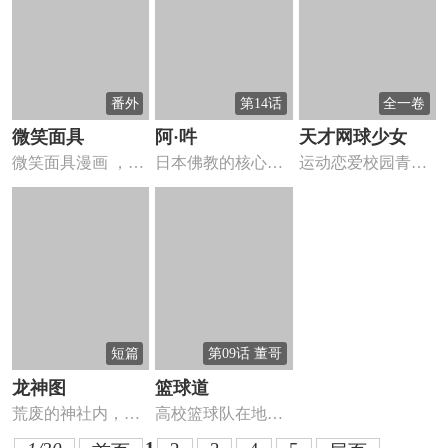
番外
第14话
全一卷
微笑面具
阿·吽
天才网球少女
微笑面具漫画 ，终
日本佛教的核心，
运动恋爱校园青春
日笑着的男孩，调
比叡山延历寺的创
风格
皮捣蛋...
始人最澄...
短篇
第09话 董哥
龙神图
篮球道
荒废的神社内，究
高校篮球队在地区
竟何物现形？神与
赛中一败再败，面