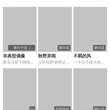
第六十话（完
第04话
第04话
结）
非典型偶像
秋野异闻
不羁的风
匿名活跃于网络的
少年秋野替师父下
一个关于格斗的故
歌手何禾因拒绝粉
山收妖，第一次收
事，梦想、热血都
丝爆照要...
妖注定非...
在这里！...
02
空间作战
第01话