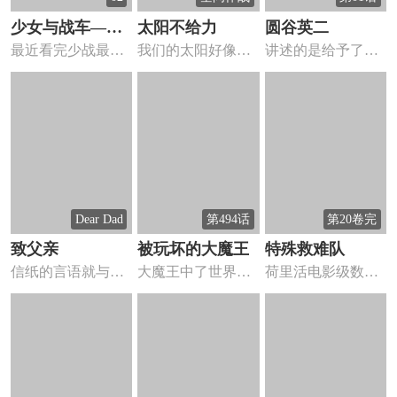
少女与战车—第
太阳不给力
圆谷英二
最近看完少战最终
我们的太阳好像得
讲述的是给予了无
215高校
章第三部，敲碗等
了心脏病，时不时
数孩子童年的，圆
第四部
会漏跳一...
谷英二的...
Dear Dad
第494话
第20卷完
致父亲
被玩坏的大魔王
特殊救难队
信纸的言语就与同
大魔王中了世界上
荷里活电影级数的
代表着一个人的心.
最恶毒的法术后变
救援漫画！赌上自
贺卡、...
成了少女...
己的一切...