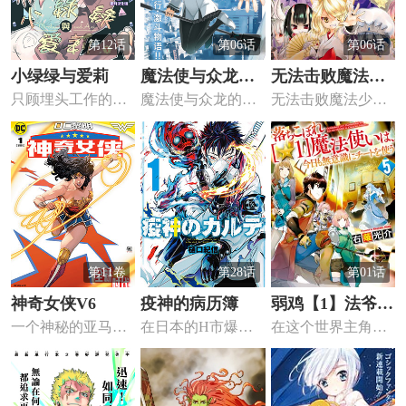
第12话
第06话
第06话
小绿绿与爱莉
魔法使与众龙的
无法击败魔法少
只顾埋头工作的OL
魔法使与众龙的天
无法击败魔法少女
天空阁
女
——绿，黎明时在
空阁漫画 ，超高速
漫画 ，明明是反派
垃圾丢...
战斗物...
却是那...
第11卷
第28话
第01话
神奇女侠V6
疫神的病历簿
弱鸡【1】法爷被
一个神秘的亚马逊
在日本的H市爆发
在这个世界主角被
动开挂的日子
人被指控犯下了一
了一场疫病，能过
动开挂！！
场大屠杀...
让患者的...