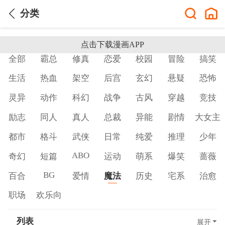
分类
点击下载漫画APP
全部
霸总
修真
恋爱
校园
冒险
搞笑
生活
热血
架空
后宫
玄幻
悬疑
恐怖
灵异
动作
科幻
战争
古风
穿越
竞技
励志
同人
真人
总裁
异能
剧情
大女主
都市
格斗
武侠
日常
纯爱
推理
少年
ABO
奇幻
短篇
运动
萌系
爆笑
蔷薇
BG
百合
爱情
魔法
历史
宅系
治愈
职场
欢乐向
列表
展开