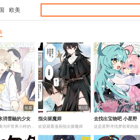
国
欧美
表
短篇
第1话
短
) 冰消雪融的少女
指尖驱魔师
去找出宝物吧 小星野
一个日富美与IF世界小梓的故事
欢迎观看漫画指尖驱魔师
这是星野寻找梦前