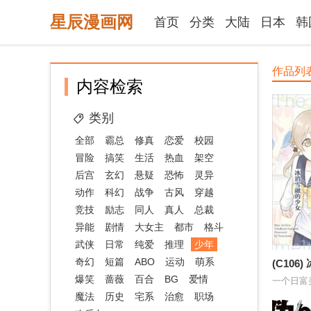
星辰漫画网
首页
分类
大陆
日本
韩
作品列
内容检索
类别
全部
霸总
修真
恋爱
校园
冒险
搞笑
生活
热血
架空
后宫
玄幻
悬疑
恐怖
灵异
动作
科幻
战争
古风
穿越
竞技
励志
同人
真人
总裁
异能
剧情
大女主
都市
格斗
武侠
日常
纯爱
推理
少年
奇幻
短篇
ABO
运动
萌系
(C106
爆笑
蔷薇
百合
BG
爱情
魔法
历史
宅系
治愈
职场