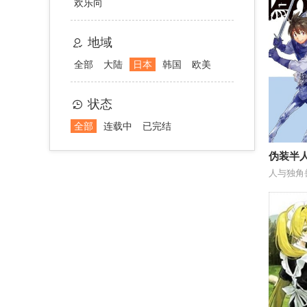
欢乐向
地域
全部
大陆
日本
韩国
欧美
状态
全部
连载中
已完结
伪装半