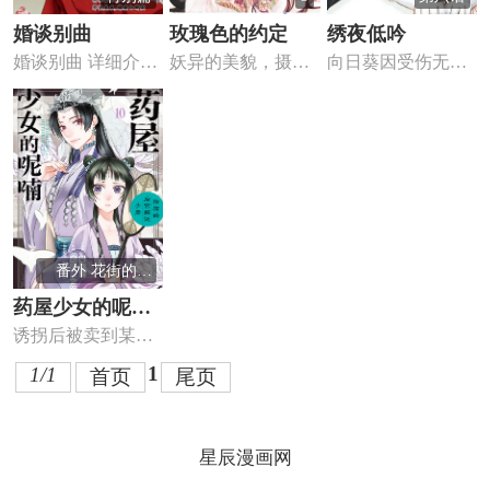
婚谈别曲
玫瑰色的约定
绣夜低吟
婚谈别曲 详细介绍
妖异的美貌，摄人
向日葵因受伤无法
婚谈别曲漫画 ，某
心魄的视线，仿佛
参加社活，闲来无
日...
量身定做...
事去掠了...
番外 花街的药
屋
药屋少女的呢喃
诱拐后被卖到某个
猫猫的后宫解谜
大国后宫的药屋少
手册
1
1/1
首页
尾页
女猫猫，...
星辰漫画网