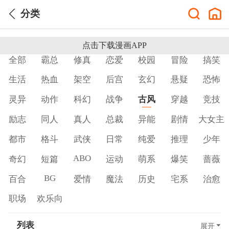
分类
点击下载漫画APP
全部
霸总
修真
恋爱
校园
冒险
搞笑
生活
热血
架空
后宫
玄幻
悬疑
恐怖
灵异
动作
科幻
战争
古风
穿越
竞技
励志
同人
真人
总裁
异能
剧情
大女主
都市
格斗
武侠
日常
纯爱
推理
少年
ABO
奇幻
短篇
运动
萌系
爆笑
蔷薇
BG
百合
爱情
魔法
历史
宅系
治愈
职场
欢乐向
列表
展开