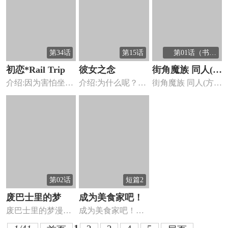
第34话
第15话
第01话（书面
语）
初恋*Rail Trip
彼女之念
街角魔族 同人(方
介绍:因为害怕坐电
介绍:为什么呢？就
街角魔族 同人(方言
言版)
车而孤独哭泣的天
像那时一样无法移
版)漫画 ，pixi...
满空，...
开目光...
第02话
短篇2
废巴士里的梦
成为美食家吧！
废巴士里的梦漫画
成为美食家吧！漫
，承受来自於父母
画 ，少女目标成为