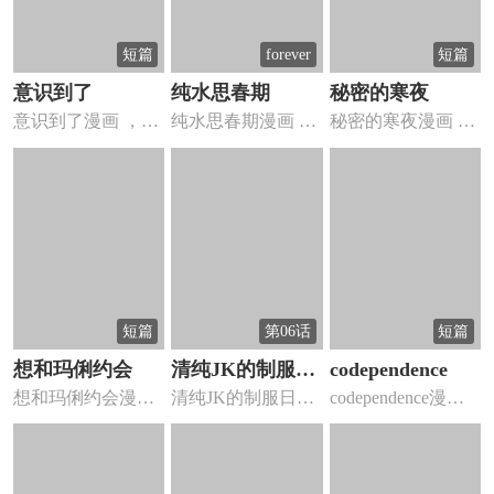
短篇
forever
短篇
意识到了
纯水思春期
秘密的寒夜
意识到了漫画 ，主
纯水思春期漫画 ，
秘密的寒夜漫画 ，
角组，高糖
讲述爱上保健老师
妹红她A了上去，
的女子...
竹林组...
短篇
第06话
短篇
想和玛俐约会
清纯JK的制服日
codependence
想和玛俐约会漫画
清纯JK的制服日常
codependence漫画
常
，某天优丽和玛俐
漫画 ，我颤抖的这
，高虐注意...
约会
下这...