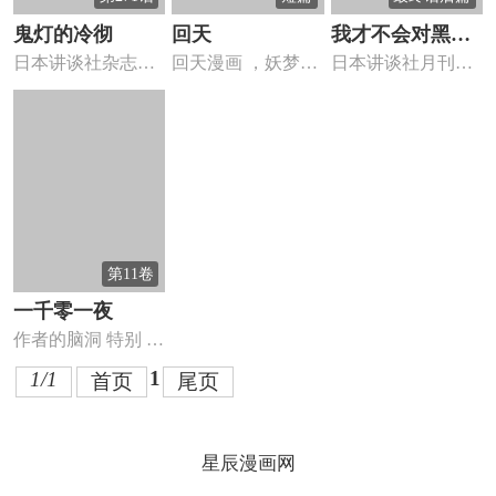
鬼灯的冷彻
回天
我才不会对黑崎
日本讲谈社杂志
回天漫画 ，妖梦在
日本讲谈社月刊杂
君说的话言听计
《Morning》同步更
为了变强努力。
志《别册Friend》
从
新...
（...
第11卷
一千零一夜
作者的脑洞 特别 特
别 大
1
1/1
首页
尾页
星辰漫画网