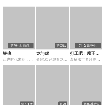
第704话 自然卷
第03话
74 女高中生，
没有一个正经的
害怕打雷
银魂
龙与虎
打工吧！魔王大
江户时代末期，被
介绍:欢迎观看龙与
离征服世界只差一
人
称为“天人”的谜之
虎
步的魔王撒旦，却
异星人...
被勇者打...
第271话
短篇
最终话后篇