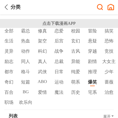
分类
点击下载漫画APP
全部
霸总
修真
恋爱
校园
冒险
搞笑
生活
热血
架空
后宫
玄幻
悬疑
恐怖
灵异
动作
科幻
战争
古风
穿越
竞技
励志
同人
真人
总裁
异能
剧情
大女主
都市
格斗
武侠
日常
纯爱
推理
少年
ABO
奇幻
短篇
运动
萌系
爆笑
蔷薇
BG
百合
爱情
魔法
历史
宅系
治愈
职场
欢乐向
列表
展开