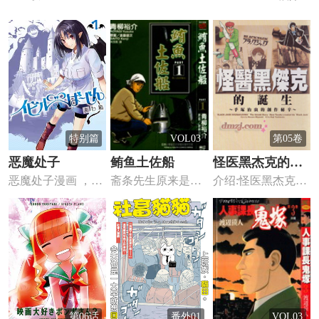
特别篇
VOL03
第05卷
恶魔处子
鲔鱼土佐船
怪医黑杰克的诞
恶魔处子漫画 ，为
斋条先生原来是东
介绍:怪医黑杰克可
生
了拯救少子化的日
京的自由作家，在
说是手冢老师不畏
本，取...
工作上遇...
低潮，...
第06话
番外01
VOL03