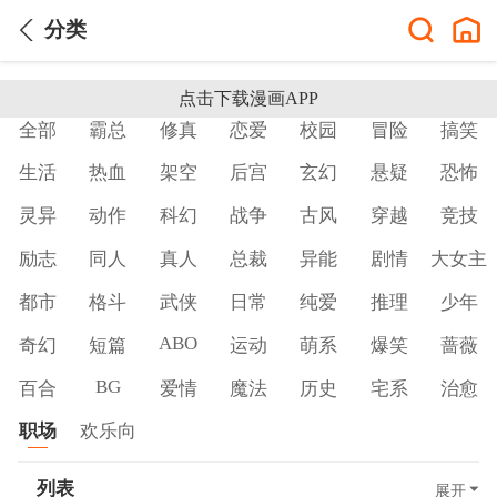
分类
点击下载漫画APP
全部
霸总
修真
恋爱
校园
冒险
搞笑
生活
热血
架空
后宫
玄幻
悬疑
恐怖
灵异
动作
科幻
战争
古风
穿越
竞技
励志
同人
真人
总裁
异能
剧情
大女主
都市
格斗
武侠
日常
纯爱
推理
少年
ABO
奇幻
短篇
运动
萌系
爆笑
蔷薇
BG
百合
爱情
魔法
历史
宅系
治愈
职场
欢乐向
列表
展开