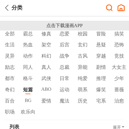
分类
点击下载漫画APP
全部
霸总
修真
恋爱
校园
冒险
搞笑
生活
热血
架空
后宫
玄幻
悬疑
恐怖
灵异
动作
科幻
战争
古风
穿越
竞技
励志
同人
真人
总裁
异能
剧情
大女主
都市
格斗
武侠
日常
纯爱
推理
少年
ABO
奇幻
短篇
运动
萌系
爆笑
蔷薇
BG
百合
爱情
魔法
历史
宅系
治愈
职场
欢乐向
列表
展开