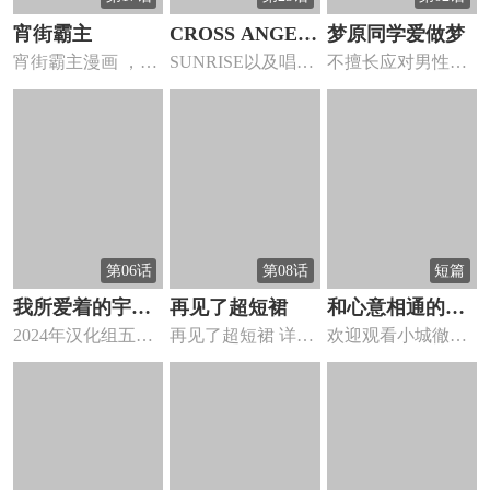
宵街霸主
CROSS ANGE
梦原同学爱做梦
宵街霸主漫画 ，这
SUNRISE以及唱片
不擅长应对男性的
天使与龙的学园
是一条很棒的街，
公司KING RE...
梦原同学为了早日
宵街银...
习惯男性...
第06话
第08话
短篇
我所爱着的宇宙
再见了超短裙
和心意相通的对
2024年汉化组五百
再见了超短裙 详细
欢迎观看小城徹也
之星
方见面
只鸽子献上的春节
介绍 再见了超短裙
的漫画和心意相通
贺礼...
漫画...
的对方见...