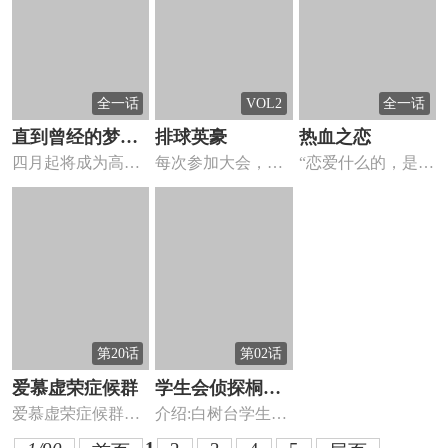
全一话
VOL2
全一话
直到曾经的梦想
排球英豪
热血之恋
四月起将成为高中
每次参加大会，总
“恋爱什么的，是弱
被实现的那一天
生的双叶和冬子进
是在预赛就会被淘
者才做的事”坚持日
入了不同...
汰的风城...
本男...
第20话
第02话
爱慕虚荣症候群
学生会侦探桐香
爱慕虚荣症候群漫
介绍:白树台学生会
和愉快小伙伴们
画 ，性格完美又受
每一个人、和重大
的日常