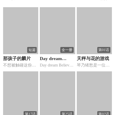
短篇
全一册
第01话
那孩子的麟片
Day dream
天秤与花的游戏
不想被触碰这份心
Day dream Believer
琴乃绪愁是一位女
Believer
情——
详...
高中生，成绩好人
善良还好...
第17话
第25话
第02话