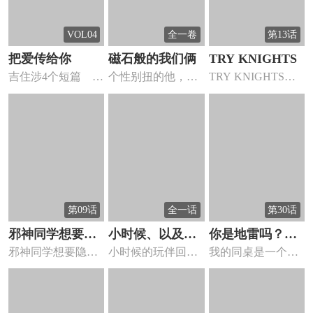
VOL04
全一卷
第13话
把爱传给你
磁石般的我们俩
TRY KNIGHTS
吉住涉4个短篇
个性别扭的他，志
TRY KNIGHTS漫
把爱传给你 把
愿是成为幼教老
画 ，高中一年级...
爱传给...
师!?市原...
第09话
全一话
第30话
邪神同学想要隐
小时候、以及、
你是地雷吗？地
邪神同学想要隐
小时候的玩伴回来
我的同桌是一个传
藏！！
现在
原同学
藏！！漫画 ，过着
了，已经变成个大
说中被称为地雷系
孤单高中...
美人的她...
的女孩