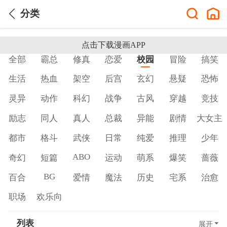
分类
点击下载漫画APP
全部
霸总
修真
恋爱
校园
冒险
搞笑
生活
热血
架空
后宫
玄幻
悬疑
恐怖
灵异
动作
科幻
战争
古风
穿越
竞技
励志
同人
真人
总裁
异能
剧情
大女主
都市
格斗
武侠
日常
纯爱
推理
少年
ABO
奇幻
短篇
运动
萌系
爆笑
蔷薇
BG
百合
爱情
魔法
历史
宅系
治愈
职场
欢乐向
列表
展开