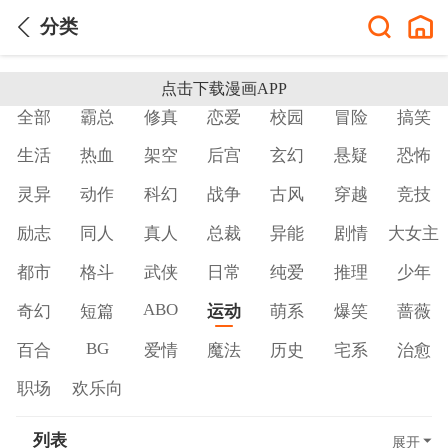
分类
点击下载漫画APP
全部
霸总
修真
恋爱
校园
冒险
搞笑
生活
热血
架空
后宫
玄幻
悬疑
恐怖
灵异
动作
科幻
战争
古风
穿越
竞技
励志
同人
真人
总裁
异能
剧情
大女主
都市
格斗
武侠
日常
纯爱
推理
少年
ABO
奇幻
短篇
运动
萌系
爆笑
蔷薇
BG
百合
爱情
魔法
历史
宅系
治愈
职场
欢乐向
列表
展开