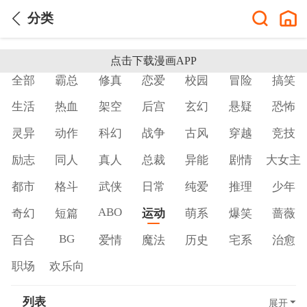
分类
点击下载漫画APP
全部
霸总
修真
恋爱
校园
冒险
搞笑
生活
热血
架空
后宫
玄幻
悬疑
恐怖
灵异
动作
科幻
战争
古风
穿越
竞技
励志
同人
真人
总裁
异能
剧情
大女主
都市
格斗
武侠
日常
纯爱
推理
少年
ABO
奇幻
短篇
运动
萌系
爆笑
蔷薇
BG
百合
爱情
魔法
历史
宅系
治愈
职场
欢乐向
列表
展开